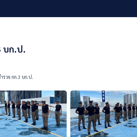
 บก.ป.
ำรวจ กก.3 บก.ป.