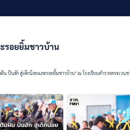
และรอยยิ้มชาวบ้าน
มฝัน ปันฮัก สู่เด็กน้อยและรอยยิ้มชาวบ้าน" ณ โรงเรียนตำรวจตระเว