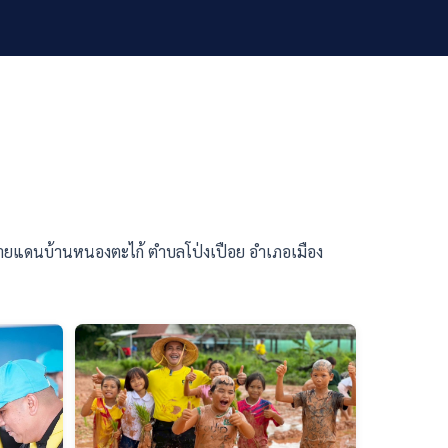
นชายแดนบ้านหนองตะไก้ ตำบลโป่งเปือย อำเภอเมือง